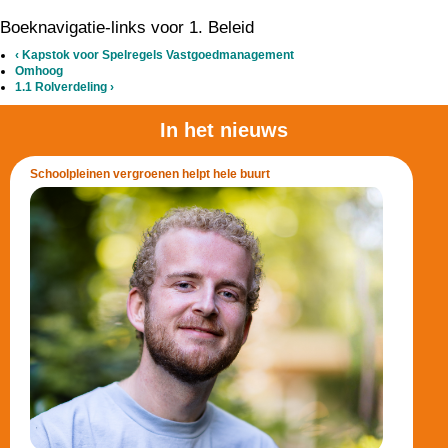
Boeknavigatie-links voor 1. Beleid
‹
Kapstok voor Spelregels Vastgoedmanagement
Omhoog
1.1 Rolverdeling
›
In het nieuws
Schoolpleinen vergroenen helpt hele buurt