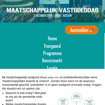
Overslaan
en
naar
de
inhoud
gaan
Home
Agenda
Maatschappelijk
Voorgaand
Vastgoed
Programma
Kennismarkt
Locatie
Aanmelden
Bij maatschappelijk vastgoed draait alles om de politieke/bestuurlijke wens
'maatschappelijke waarde te creëren'. Zonder deze wens en de daarvoor
noodzakelijk geachte 'activiteiten' is er geen vastgoed of locatie nodig. Vragen
die daarbij een rol spelen zijn:
Waarom is wat nodig? Wat gaat
er mis als de gemeente niets
doet?
Welke maatschappelijke doelen