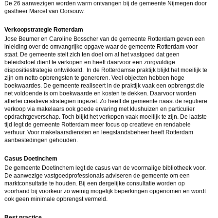
De 26 aanwezigen worden warm ontvangen bij de gemeente Nijmegen door
gastheer Marcel van Oorsouw.
Verkoopstrategie Rotterdam
Jose Beumer en Caroline Bosscher van de gemeente Rotterdam geven een
inleiding over de omvangrijke opgave waar de gemeente Rotterdam voor
staat. De gemeente stelt zich ten doel om al het vastgoed dat geen
beleidsdoel dient te verkopen en heeft daarvoor een zorgvuldige
dispositiestrategie ontwikkeld. In de Rotterdamse praktijk blijkt het moeilijk te
zijn om netto opbrengsten te genereren. Veel objecten hebben hoge
boekwaardes. De gemeente realiseert in de praktijk vaak een opbrengst die
net voldoende is om boekwaarde en kosten te dekken. Daarvoor worden
allerlei creatieve strategien ingezet. Zo heeft de gemeente naast de reguliere
verkoop via makelaars ook goede ervaring met klushuizen en particulier
opdrachtgeverschap. Toch blijkt het verkopen vaak moeilijk te zijn. De laatste
tijd legt de gemeente Rotterdam meer focus op creatieve en rendabele
verhuur. Voor makelaarsdiensten en leegstandsbeheer heeft Rotterdam
aanbestedingen gehouden.
Casus Doetinchem
De gemeente Doetinchem legt de casus van de voormalige bibliotheek voor.
De aanwezige vastgoedprofessionals adviseren de gemeente om een
marktconsultatie te houden. Bij een dergelijke consultatie worden op
voorhand bij voorkeur zo weinig mogelijk beperkingen opgenomen en wordt
ook geen minimale opbrengst vermeld.
Best practice