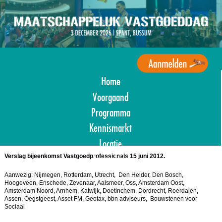
Overslaan
en
naar
de
inhoud
gaan
Home
Agenda
Maatschappelijk
Voorgaand
Vastgoed
Programma
Kennismarkt
Locatie
Aanmelden
Verslag bijeenkomst Vastgoedprofessionals 15 juni 2012.
Aanwezig: Nijmegen, Rotterdam, Utrecht, Den Helder, Den Bosch,
Hoogeveen, Enschede, Zevenaar, Aalsmeer, Oss, Amsterdam Oost,
Amsterdam Noord, Arnhem, Katwijk, Doetinchem, Dordrecht, Roerdalen,
Assen, Oegstgeest, Asset FM, Geotax, bbn adviseurs, Bouwstenen voor
Sociaal