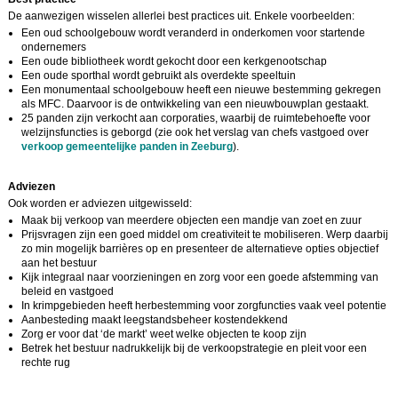
De aanwezigen wisselen allerlei best practices uit. Enkele voorbeelden:
Een oud schoolgebouw wordt veranderd in onderkomen voor startende
ondernemers
Een oude bibliotheek wordt gekocht door een kerkgenootschap
Een oude sporthal wordt gebruikt als overdekte speeltuin
Een monumentaal schoolgebouw heeft een nieuwe bestemming gekregen
als MFC. Daarvoor is de ontwikkeling van een nieuwbouwplan gestaakt.
25 panden zijn verkocht aan corporaties, waarbij de ruimtebehoefte voor
welzijnsfuncties is geborgd (zie ook het verslag van chefs vastgoed over
verkoop gemeentelijke panden in Zeeburg
).
Adviezen
Ook worden er adviezen uitgewisseld:
Maak bij verkoop van meerdere objecten een mandje van zoet en zuur
Prijsvragen zijn een goed middel om creativiteit te mobiliseren. Werp daarbij
zo min mogelijk barrières op en presenteer de alternatieve opties objectief
aan het bestuur
Kijk integraal naar voorzieningen en zorg voor een goede afstemming van
beleid en vastgoed
In krimpgebieden heeft herbestemming voor zorgfuncties vaak veel potentie
Aanbesteding maakt leegstandsbeheer kostendekkend
Zorg er voor dat ‘de markt’ weet welke objecten te koop zijn
Betrek het bestuur nadrukkelijk bij de verkoopstrategie en pleit voor een
rechte rug