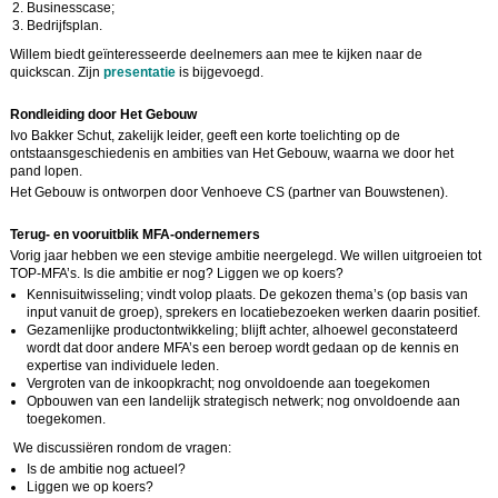
Businesscase;
Bedrijfsplan.
Willem biedt geïnteresseerde deelnemers aan mee te kijken naar de
quickscan. Zijn
presentatie
is bijgevoegd.
Rondleiding door Het Gebouw
Ivo Bakker Schut, zakelijk leider, geeft een korte toelichting op de
ontstaansgeschiedenis en ambities van Het Gebouw, waarna we door het
pand lopen.
Het Gebouw is ontworpen door Venhoeve CS (partner van Bouwstenen).
Terug- en vooruitblik MFA-ondernemers
Vorig jaar hebben we een stevige ambitie neergelegd. We willen uitgroeien tot
TOP-MFA’s. Is die ambitie er nog? Liggen we op koers?
Kennisuitwisseling; vindt volop plaats. De gekozen thema’s (op basis van
input vanuit de groep), sprekers en locatiebezoeken werken daarin positief.
Gezamenlijke productontwikkeling; blijft achter, alhoewel geconstateerd
wordt dat door andere MFA’s een beroep wordt gedaan op de kennis en
expertise van individuele leden.
Vergroten van de inkoopkracht; nog onvoldoende aan toegekomen
Opbouwen van een landelijk strategisch netwerk; nog onvoldoende aan
toegekomen.
We discussiëren rondom de vragen:
Is de ambitie nog actueel?
Liggen we op koers?