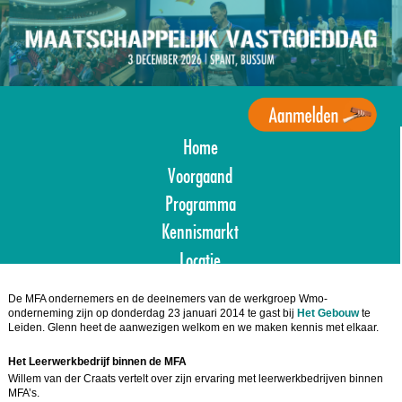
Overslaan
en
naar
de
inhoud
gaan
Home
Agenda
Maatschappelijk
Voorgaand
Vastgoed
Programma
Kennismarkt
Locatie
Aanmelden
De MFA ondernemers en de deelnemers van de werkgroep Wmo-
onderneming zijn op donderdag 23 januari 2014 te gast bij
Het Gebouw
te
Leiden. Glenn heet de aanwezigen welkom en we maken kennis met elkaar.
Het Leerwerkbedrijf binnen de MFA
Willem van der Craats vertelt over zijn ervaring met leerwerkbedrijven binnen
MFA’s.