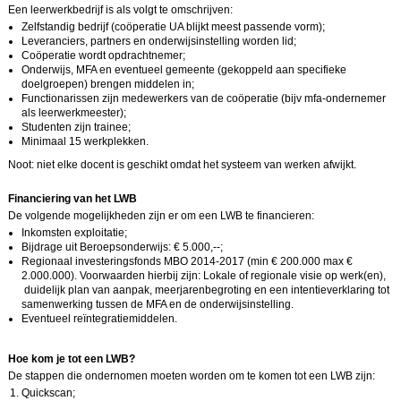
Een leerwerkbedrijf is als volgt te omschrijven:
Zelfstandig bedrijf (coöperatie UA blijkt meest passende vorm);
Leveranciers, partners en onderwijsinstelling worden lid;
Coöperatie wordt opdrachtnemer;
Onderwijs, MFA en eventueel gemeente (gekoppeld aan specifieke
doelgroepen) brengen middelen in;
Functionarissen zijn medewerkers van de coöperatie (bijv mfa-ondernemer
als leerwerkmeester);
Studenten zijn trainee;
Minimaal 15 werkplekken.
Noot: niet elke docent is geschikt omdat het systeem van werken afwijkt.
Financiering van het LWB
De volgende mogelijkheden zijn er om een LWB te financieren:
Inkomsten exploitatie;
Bijdrage uit Beroepsonderwijs: € 5.000,--;
Regionaal investeringsfonds MBO 2014-2017 (min € 200.000 max €
2.000.000). Voorwaarden hierbij zijn: Lokale of regionale visie op werk(en),
duidelijk plan van aanpak, meerjarenbegroting en een intentieverklaring tot
samenwerking tussen de MFA en de onderwijsinstelling.
Eventueel reïntegratiemiddelen.
Hoe kom je tot een LWB?
De stappen die ondernomen moeten worden om te komen tot een LWB zijn:
Quickscan;