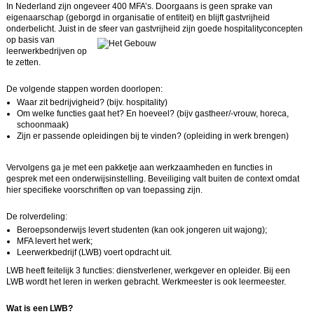
In Nederland zijn ongeveer 400 MFA’s. Doorgaans is geen sprake van
eigenaarschap (geborgd in organisatie of entiteit) en blijft gastvrijheid
onderbelicht. Juist in de sfeer van gastvrijheid zijn goede
hospitalityconcepten
op basis van
leerwerkbedrijven op
te zetten.
De volgende stappen worden doorlopen:
Waar zit bedrijvigheid? (bijv. hospitality)
Om welke functies gaat het? En hoeveel? (bijv gastheer/-vrouw, horeca,
schoonmaak)
Zijn er passende opleidingen bij te vinden? (opleiding in werk brengen)
Vervolgens ga je met een pakketje aan werkzaamheden en functies in
gesprek met een onderwijsinstelling. Beveiliging valt buiten de context omdat
hier specifieke voorschriften op van toepassing zijn.
De rolverdeling:
Beroepsonderwijs levert studenten (kan ook jongeren uit wajong);
MFA levert het werk;
Leerwerkbedrijf (LWB) voert opdracht uit.
LWB heeft feitelijk 3 functies: dienstverlener, werkgever en opleider. Bij een
LWB wordt het leren in werken gebracht. Werkmeester is ook leermeester.
Wat is een LWB?