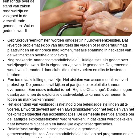
een rondje over de
stand van zaken
rond welzijn en
vastgoed in de
verschillende
gemeenten. Wat er
gedeeld wordt:
Gebruiksovereenkomsten worden omgezet in huurovereenkomsten. Dat
levert de problematiek op van huurders die vragen of er onderhuur mag
plaatsvinden en er horeca mag komen, met alle spanning in het kader van
de wet markt en overheid tot gevolg.
Nog zoekende naar accommodatiebeleid. Huidige status is gedoe over
welzijnsgebouwen die in eigendom zijn van de gemeente. De gemeente
wordt vaak benaderd door clubs die ruimte zoeken en niks te besteden
hebben.
Een forse taakstelling op welzijn. Het afstoten van accommodaties levert
protest op. De gemeente wil kijken of partijen de exploitatie kunnen
overnemen. Een nieuw initiatief is het ‘Right to Challenge’. Derden mogen
daarbij aantonen de exploitatie daadwerkelijk te kunnen overnemen. Er
lopen nu marktverkenningen.
Het eigendom van vastgoed is niet nodig om beleidsdoelstellingen uit te
voeren. Er wordt gewerkt aan een afwegingskader voor het bepalen van het
toekomstperspectief van accommodaties. De gemeente heeft de ambitie om
de jaarlijkse exploitatietekorten weg te werken. In dat kader wordt gekeken
naar bewonersinitiatieven en landelijke exploitatieorganisaties.
Relatief veel vastgoed in bezit, met weinig eigendom bij
gemeenschapshuizen. Accommodatiebeleid staat op het programma en de