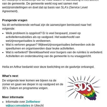
van de gemeente. De gemeente werkt nog wel samen met
welzijnsinstellingen en doet dat op basis van SLA’s (Service Level
Agreement).
Prangende vragen
Na dit verhelderende verhaal zijn de aanwezigen benieuwd naar het
volgende:
Welk probleem is opgelost? Er is veel bespaard, zowel op
activiteitensubsidies als op vastgoed. Het waterhoofd van
welzijnsorganisaties is verdwenen.
Wat is verloren gegaan? Wijkwelzijnsorganisaties beheerden ook de
speeltuinen en organiseerden daar leuke activiteiten.
Wat is verbeterd? Bereikbaarheid voor burgers van de ruimtes is verbeterd.
Activiteiten en ondersteuning van de gemeente is nu vraaggericht.
Hella en Arthur bedankt voor deze toelichting en de gastvrije ontvangst.
What’s next
De volgende keer komen we bijeen na de
zomer en gaan we dieper in op vastgoed en de
3D’s. Datum en programma volgen.
Meer informatie
Informatie over
Zelfbeheer
wijkaccomodaties
in Utrecht