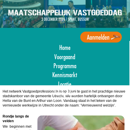
Overslaan
en
naar
de
inhoud
gaan
Home
Agenda
Maatschappelijk
Voorgaand
Vastgoed
Programma
Kennismarkt
Locatie
Aanmelden
Het netwerk Vastgoedprofessionals is op 3 juni te gast in het prachtige nieuwe
stadskantoor van de gemeente Utrecht. We worden hartelijk ontvangen door
Hella van de Bunt en Arthur van Loon. Vandaag staat in het teken van de
vernieuwde werkwijze in Utrecht onder de naam: ‘Vernieuwend welzijn’.
Rondje langs de
velden
We beginnen met