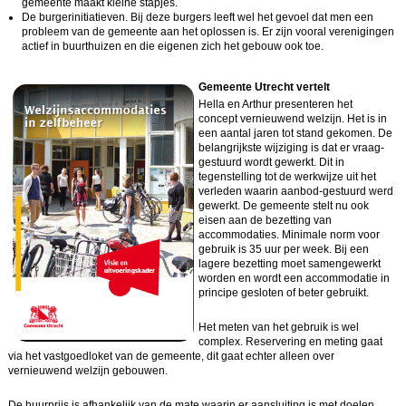
gemeente maakt kleine stapjes.
De burgerinitiatieven. Bij deze burgers leeft wel het gevoel dat men een
probleem van de gemeente aan het oplossen is. Er zijn vooral verenigingen
actief in buurthuizen en die eigenen zich het gebouw ook toe.
Gemeente Utrecht vertelt
Hella en Arthur presenteren het
concept vernieuwend welzijn. Het is in
een aantal jaren tot stand gekomen. De
belangrijkste wijziging is dat er vraag-
gestuurd wordt gewerkt. Dit in
tegenstelling tot de werkwijze uit het
verleden waarin aanbod-gestuurd werd
gewerkt. De gemeente stelt nu ook
eisen aan de bezetting van
accommodaties. Minimale norm voor
gebruik is 35 uur per week. Bij een
lagere bezetting moet samengewerkt
worden en wordt een accommodatie in
principe gesloten of beter gebruikt.
Het meten van het gebruik is wel
complex. Reservering en meting gaat
via het vastgoedloket van de gemeente, dit gaat echter alleen over
vernieuwend welzijn gebouwen.
De huurprijs is afhankelijk van de mate waarin er aansluiting is met doelen