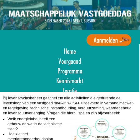
Overslaan
en
naar
de
inhoud
gaan
Home
Agenda
Maatschappelijk
Voorgaand
Vastgoed
Programma
Kennismarkt
Locatie
Bij levenscyclusbeheer gaat het om alle activiteiten die gedurende de
Aanmelden
levensloop van een vastgoed moeten worden uitgevoerd in verband met wet-
en regelgeving, technische instandhouding, verduurzaming, waardebehoud
en levensduurverlenging. Vragen die hierbij spelen zijn bijvoorbeeld:
Welk energielabel heeft een
gebouw en wat is de technische
staat?
Hoe ziet het
meerjarenonderhoudsplan