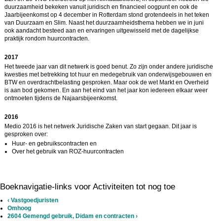
duurzaamheid bekeken vanuit juridisch en financieel oogpunt en ook de
Jaarbijeenkomst op 4 december in Rotterdam stond grotendeels in het teken
van Duurzaam en Slim. Naast het duurzaamheidsthema hebben we in juni
ook aandacht besteed aan en ervaringen uitgewisseld met de dagelijkse
praktijk rondom huurcontracten.
2017
Het tweede jaar van dit netwerk is goed benut. Zo zijn onder andere juridische
kwesties met betrekking tot huur en medegebruik van onderwijsgebouwen en
BTW en overdrachtbelasting gesproken. Maar ook de wet Markt en Overheid
is aan bod gekomen. En aan het eind van het jaar kon iedereen elkaar weer
ontmoeten tijdens de Najaarsbijeenkomst.
2016
Medio 2016 is het netwerk Juridische Zaken van start gegaan. Dit jaar is
gesproken over:
Huur- en gebruikscontracten en
Over het gebruik van ROZ-huurcontracten
Boeknavigatie-links voor Activiteiten tot nog toe
‹
Vastgoedjuristen
Omhoog
2604 Gemengd gebruik, Didam en contracten
›