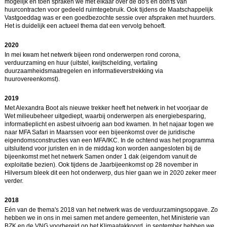
mogelijk en toen spraken we met elkaar over de do's en don'ts van
huurcontracten voor gedeeld ruimtegebruik. Ook tijdens de Maatschappelijk
Vastgoeddag was er een goedbezochte sessie over afspraken met huurders.
Het is duidelijk een actueel thema dat een vervolg behoeft.
2020
In mei kwam het netwerk bijeen rond onderwerpen rond corona,
verduurzaming en huur (uitstel, kwijtschelding, vertaling
duurzaamheidsmaatregelen en informatieverstrekking via
huurovereenkomst).
2019
Met Alexandra Boot als nieuwe trekker heeft het netwerk in het voorjaar de
Wet milieubeheer uitgediept, waarbij onderwerpen als energiebesparing,
informatieplicht en asbest uitvoerig aan bod kwamen. In het najaar togen we
naar MFA Safari in Maarssen voor een bijeenkomst over de juridische
eigendomsconstructies van een MFA/IKC. In de ochtend was het programma
uitsluitend voor juristen en in de middag kon worden aangesloten bij de
bijeenkomst met het netwerk Samen onder 1 dak (eigendom vanuit de
exploitatie bezien). Ook tijdens de Jaarbijeenkomst op 28 november in
Hilversum bleek dit een hot onderwerp, dus hier gaan we in 2020 zeker meer
verder.
2018
Eén van de thema's 2018 van het netwerk was de verduurzamingsopgave. Zo
hebben we in ons in mei samen met andere gemeenten, het Ministerie van
BZK en de VNG voorbereid op het Klimaatakkoord, in september hebben we