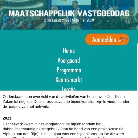
Overslaan
en
naar
de
inhoud
gaan
Home
Agenda
Maatschappelijk
Voorgaand
Vastgoed
Programma
Kennismarkt
Locatie
Onderstaand een overzicht van de activiteiten van het netwerk Juridische
Aanmelden
Zaken tot nog toe. De impressies van de bijeenkomsten zijn te vinden onder
de pagina van het netwerk.
2021
Het netwerk kwam in het voorjaar online bijeen rondom het
dubbel/meervoudig ruimtegebruik (aan de hand van een praktijkcase uit
Alphen aan den Rijn). In het najaar was een bijeenkomst op locatie weer