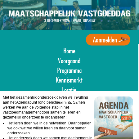
Overslaan
en
naar
de
inhoud
gaan
Home
Agenda
Maatschappelijk
Voorgaand
Vastgoed
Programma
Kennismarkt
Locatie
Met het gezamenlijk onderzoek geven we invulling
Aanmelden
aan het Agendapunt rond benchlearning. Samen
werken we aan de volgende stap in het
vastgoedmanagement door samen te leren en
gezamelijk onderzoek te organiseren:
Het leren doen we in de netwerken. Daar bepalen
we ook wat we willen leren en daarvoor samen
onderzoeken.
Het onderzoek doen we samen met deelnemers in