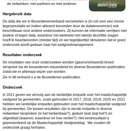
de netwerken, met partners en met anderen.
Hergebruik data
De data die we in Bouwstenenverband verzamelen is (in ruil voor een mooie
tegenprestatie en indien akkoord bevonden door de dataleverancier) ook
beschikbaar voor andere onderzoekers. Zij kunnen de informatie verrijken met
andere of eigen data, waardoor het werkveld niet steeds dezelfde vragen
hoeft te beantwoorden (minder tijd) en we tegelijkertijd stimuleren dat er goed
onderzoek wordt gedaan naar het vastgoedmanagement.
Resultaten onderzoek
De resultaten van onze onderzoeken worden (geanonimiseerd) breed
verspreid via de bouwstenen-nieuwsbrief en diverse Bouwstenen-publicaties
zodat we er allemaal wijzer van worden.
Zie in dit verband o.a de Bouwstenen-publicaties.
Onderzoek
In 2021 geven we vervolg aan de landelijke enquete over het maatschappelijk
vastgoed bij gemeenten, zoals gehouden In 2017, 2018, 2019, 2020 en 2021
hebben we landelijke enquetes gebouden over het maatschappelijk vastgoed
bij gemeenten. De tussen-resultaten zijn in eerste instantie in diverse
netwerken besproken (is het herkenbaar?), geduid (wat zegt het?) en
uitgediept (waarom, waardoor en hoe verder?). Het eindresultaat is
gepresenteerd op de Maatschappelijk Vastgoeddag. We zouden dit
onderzoek graag herhalen.