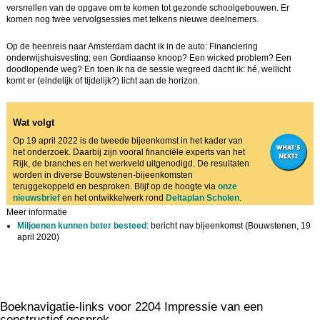
versnellen van de opgave om te komen tot gezonde schoolgebouwen. Er
komen nog twee vervolgsessies met telkens nieuwe deelnemers.
Op de heenreis naar Amsterdam dacht ik in de auto: Financiering
onderwijshuisvesting; een Gordiaanse knoop? Een wicked problem? Een
doodlopende weg? En toen ik na de sessie wegreed dacht ik: hé, wellicht
komt er (eindelijk of tijdelijk?) licht aan de horizon.
Wat volgt
Image
Op 19 april 2022 is de tweede bijeenkomst in het kader van
het onderzoek. Daarbij zijn vooral financiële experts van het
Rijk, de branches en het werkveld uitgenodigd. De resultaten
worden in diverse Bouwstenen-bijeenkomsten
teruggekoppeld en besproken. Blijf op de hoogte via
onze
nieuwsbrief
en het ontwikkelwerk rond
Deltaplan Scholen
.
Meer informatie
Miljoenen kunnen beter besteed
: bericht nav bijeenkomst (Bouwstenen, 19
april 2020)
Boeknavigatie-links voor 2204 Impressie van een
constructief gesprek