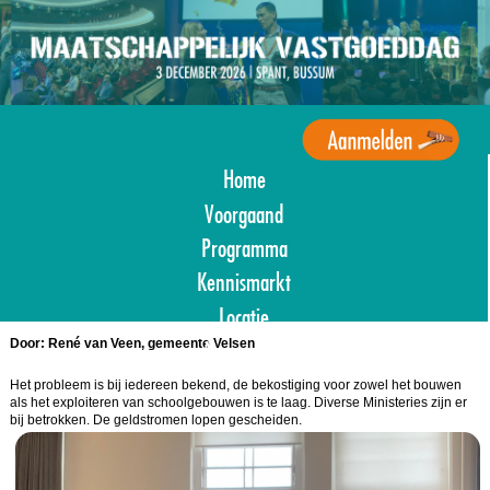
Overslaan
en
naar
de
inhoud
gaan
Home
Agenda
Maatschappelijk
Voorgaand
Vastgoed
Programma
Kennismarkt
Locatie
Door: René van Veen, gemeente Velsen
Aanmelden
Het probleem is bij iedereen bekend, de bekostiging voor zowel het bouwen
als het exploiteren van schoolgebouwen is te laag. Diverse Ministeries zijn er
bij betrokken. De geldstromen lopen gescheiden.
Image