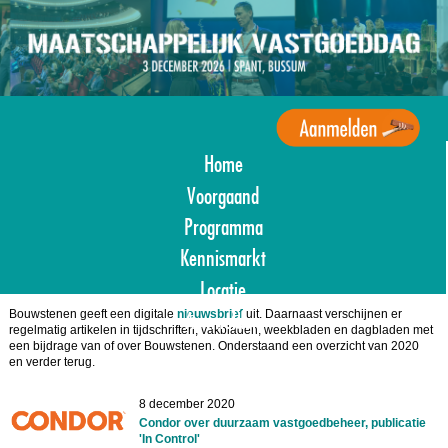
Overslaan
en
naar
de
inhoud
gaan
Home
Agenda
Maatschappelijk
Voorgaand
Vastgoed
Programma
Kennismarkt
Locatie
Bouwstenen geeft een digitale
nieuwsbrief
uit. Daarnaast verschijnen er
Aanmelden
regelmatig artikelen in tijdschriften, vakbladen, weekbladen en dagbladen met
een bijdrage van of over Bouwstenen. Onderstaand een overzicht van 2020
en verder terug.
8 december 2020
Condor over duurzaam vastgoedbeheer, publicatie
'In Control'