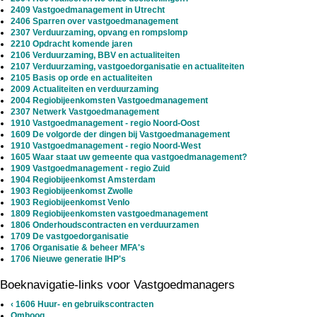
2409 Vastgoedmanagement in Utrecht
2406 Sparren over vastgoedmanagement
2307 Verduurzaming, opvang en rompslomp
2210 Opdracht komende jaren
2106 Verduurzaming, BBV en actualiteiten
2107 Verduurzaming, vastgoedorganisatie en actualiteiten
2105 Basis op orde en actualiteiten
2009 Actualiteiten en verduurzaming
2004 Regiobijeenkomsten Vastgoedmanagement
2307 Netwerk Vastgoedmanagement
1910 Vastgoedmanagement - regio Noord-Oost
1609 De volgorde der dingen bij Vastgoedmanagement
1910 Vastgoedmanagement - regio Noord-West
1605 Waar staat uw gemeente qua vastgoedmanagement?
1909 Vastgoedmanagement - regio Zuid
1904 Regiobijeenkomst Amsterdam
1903 Regiobijeenkomst Zwolle
1903 Regiobijeenkomst Venlo
1809 Regiobijeenkomsten vastgoedmanagement
1806 Onderhoudscontracten en verduurzamen
1709 De vastgoedorganisatie
1706 Organisatie & beheer MFA's
1706 Nieuwe generatie IHP's
Boeknavigatie-links voor Vastgoedmanagers
‹
1606 Huur- en gebruikscontracten
Omhoog