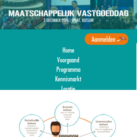
Overslaan
en
naar
de
inhoud
gaan
Home
Agenda
Maatschappelijk
Voorgaand
Vastgoed
Programma
Kennismarkt
Locatie
Image
Aanmelden