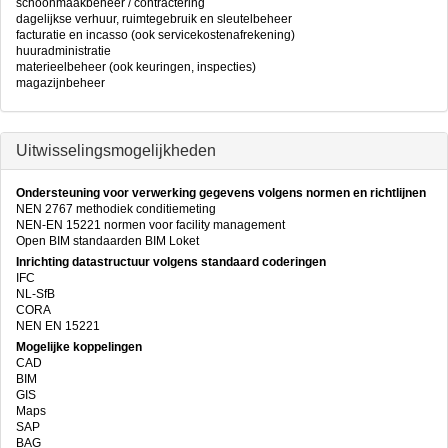
schoonmaakbeheer / contractering
dagelijkse verhuur, ruimtegebruik en sleutelbeheer
facturatie en incasso (ook servicekostenafrekening)
huuradministratie
materieelbeheer (ook keuringen, inspecties)
magazijnbeheer
Uitwisselingsmogelijkheden
Ondersteuning voor verwerking gegevens volgens normen en richtlijnen
NEN 2767 methodiek conditiemeting
NEN-EN 15221 normen voor facility management
Open BIM standaarden BIM Loket
Inrichting datastructuur volgens standaard coderingen
IFC
NL-SfB
CORA
NEN EN 15221
Mogelijke koppelingen
CAD
BIM
GIS
Maps
SAP
BAG