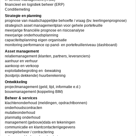
financieel en logistiek beheer (ERP)
Conditiemeting
Strategie en planning
prognose van maatschappelijke behoefte / vraag (bv. leerlingenprognose)
strategisch asset managementplan voor gehele portefeuille
meerjarige financiële prognose en risicoanalyse
meerjarige onderhoudsplanning
capaciteitsplanning eigen organisatie
monitoring performance op pand- en portefeuilleniveau (dashboard)
Asset management
relatiemanagement (klanten, partners, leveranciers)
aanhuur en verhuur
aankoop en verkoop
exploitatiebegroting en -bewaking
(kostprijs dekkende) huurberekening
Ontwikkeling
projectmanagement (geld, tijd, informatie e.d.)
bouwmanagement (koppeling BIM)
Beheer & services
klachtenonderhoud (meldingen, opdrachtbonnen)
onderhoudscontracten
mutatieonderhoud
planmatig onderhoud
management (gebouw)data en tekeningen
communicatie en klantcontacten\gegevens
energiebeheer / contractering