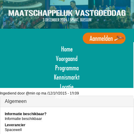
Overslaan
en
naar
de
inhoud
gaan
Home
Agenda
Maatschappelijk
Voorgaand
Vastgoed
Programma
Kennismarkt
Locatie
Ingediend door
@min
op
ma /12/10/2015 - 18:09
Aanmelden
Algemeen
Informatie beschikbaar?
Informatie beschikbaar
Leverancier
Spacewell